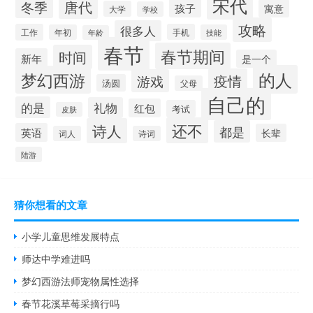
宋代
唐代
冬季
孩子
寓意
大学
学校
攻略
很多人
工作
手机
年初
技能
年龄
春节
春节期间
时间
新年
是一个
的人
梦幻西游
疫情
游戏
汤圆
父母
自己的
的是
礼物
红包
考试
皮肤
还不
诗人
都是
英语
长辈
词人
诗词
陆游
猜你想看的文章
小学儿童思维发展特点
师达中学难进吗
梦幻西游法师宠物属性选择
春节花溪草莓采摘行吗