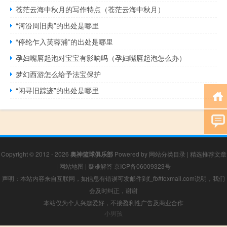
苍茫云海中秋月的写作特点（苍茫云海中秋月）
“河汾周旧典”的出处是哪里
“停纶乍入芙蓉浦”的出处是哪里
孕妇嘴唇起泡对宝宝有影响吗（孕妇嘴唇起泡怎么办）
梦幻西游怎么给予法宝保护
“闲寻旧踪迹”的出处是哪里
Copyright © 2012 - 2026
奥神篮球俱乐部
Powered by
网站分类目录
|
精选推荐文章
|
网站地图
|
疑难解答
京ICP备06009323号
声明：本站内容来自互联网，如信息有错误可发邮件到f_fb#foxmail.com说明，我们
会及时纠正，谢谢
本站仅为个人兴趣爱好，不接盈利性广告及商业合作
小男孩