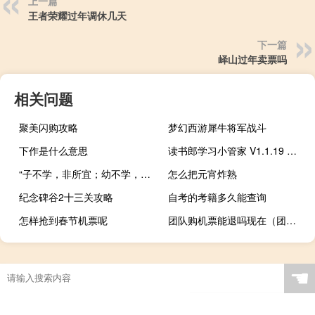
上一篇
王者荣耀过年调休几天
下一篇
峄山过年卖票吗
相关问题
聚美闪购攻略
梦幻西游犀牛将军战斗
下作是什么意思
读书郎学习小管家 V1.1.19 绿色版（读书郎学习小管家 V1.1.19 绿色版功能简介）
“子不学，非所宜；幼不学，老何为”是什么意思
怎么把元宵炸熟
纪念碑谷2十三关攻略
自考的考籍多久能查询
怎样抢到春节机票呢
团队购机票能退吗现在（团队购机票能退吗）
☚