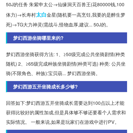
50J的任务 朱紫申太公→仙缘洞天百兽王(花80000钱,100
太白
体力)→长寿村
金星(随机要一高烹饪,我要的是醉生梦
死)→TG大力神灵(需战斗,怪物血厚,建议... 50J的。
梦幻西游坐骑哪里来的?
梦幻西游坐骑获得方法: 1、≥50级完成公共坐骑剧情(种类
随机) 2、≥65级完成种族坐骑剧情(种类可选) 种类: 公共坐
骑(不限角色、种族):宝贝葫... 梦幻西游坐骑。
梦幻西游五开坐骑成长多少够?
回答如下:梦幻西游五开坐骑成长需要达到100点以上才能
获得比较好的属性加成,但是具体够不够还要看个人需求和
实际情况。 一般来说,如果是玩家们在游戏中进行PV。