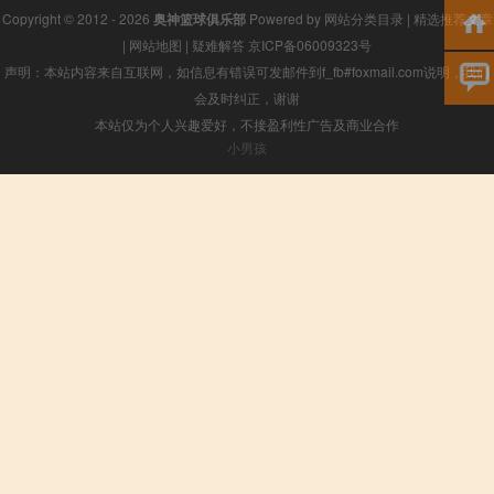
Copyright © 2012 - 2026
奥神篮球俱乐部
Powered by
网站分类目录
|
精选推荐文章
|
网站地图
|
疑难解答
京ICP备06009323号
声明：本站内容来自互联网，如信息有错误可发邮件到f_fb#foxmail.com说明，我们
会及时纠正，谢谢
本站仅为个人兴趣爱好，不接盈利性广告及商业合作
小男孩