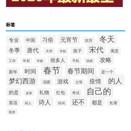
标签
冬天
元宵节
习俗
专业
中国
农历
宋代
唐代
冬季
孩子
寓意
大学
学校
攻略
很多人
工作
手机
年初
技能
年龄
春节
春节期间
时间
新年
是一个
的人
梦幻西游
疫情
游戏
汤圆
父母
自己的
的是
礼物
红包
考试
皮肤
还不
诗人
都是
英语
长辈
词人
诗词
陆游