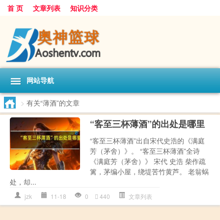
首 页
文章列表
知识分类
网站导航
>
有关“薄酒”的文章
“客至三杯薄酒”的出处是哪里
“客至三杯薄酒”出自宋代史浩的《满庭
芳（茅舍）》。 “客至三杯薄酒”全诗
《满庭芳（茅舍）》 宋代 史浩 柴作疏
篱，茅编小屋，绕堤苦竹黄芦。 老翁蜗
处，却...
jzk
11-18
0
440
文章列表