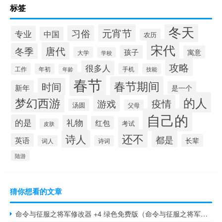
标签
冬天
元宵节
习俗
专业
中国
农历
宋代
唐代
冬季
孩子
寓意
大学
学校
攻略
很多人
工作
手机
年初
技能
年龄
春节
春节期间
时间
新年
是一个
的人
梦幻西游
疫情
游戏
汤圆
父母
自己的
的是
礼物
红包
考试
皮肤
还不
诗人
都是
英语
长辈
词人
诗词
陆游
猜你想看的文章
命令与征服之将军修改器 +4 绿色免费版（命令与征服之将军修改器 +4 绿色免费版功能简介）