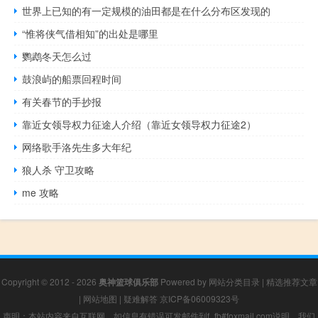
世界上已知的有一定规模的油田都是在什么分布区发现的
“惟将侠气借相知”的出处是哪里
鹦鹉冬天怎么过
鼓浪屿的船票回程时间
有关春节的手抄报
靠近女领导权力征途人介绍（靠近女领导权力征途2）
网络歌手洛先生多大年纪
狼人杀 守卫攻略
me 攻略
Copyright © 2012 - 2026
奥神篮球俱乐部
Powered by
网站分类目录
|
精选推荐文章
|
网站地图
|
疑难解答
京ICP备06009323号
声明：本站内容来自互联网，如信息有错误可发邮件到f_fb#foxmail.com说明，我们