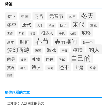
标签
冬天
元宵节
习俗
专业
中国
农历
宋代
唐代
冬季
孩子
寓意
大学
学校
攻略
很多人
工作
手机
年初
技能
年龄
春节
春节期间
时间
新年
是一个
的人
梦幻西游
疫情
游戏
汤圆
父母
自己的
的是
礼物
红包
考试
皮肤
还不
诗人
都是
英语
长辈
词人
诗词
陆游
猜你想看的文章
过年多少人没回家的英文