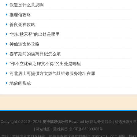
派遣是什么意思啊
推理馆攻略
善良死神攻略
“岂知秋禾登”的出处是哪里
神仙道命格攻略
春节期间的隔离日记怎么填
“作不立此碑之碑文不得”的出处是哪里
河北唐山可提供方太燃气灶维修服务地址在哪
地貌的形成
Copyright © 2012 - 2026
奥神篮球俱乐部
Powered by
网站分类目录
|
精选推荐文章
|
网站地图
|
疑难解答
京ICP备06009323号
声明：本站内容来自互联网，如信息有错误可发邮件到f_fb#foxmail.com说明，我们