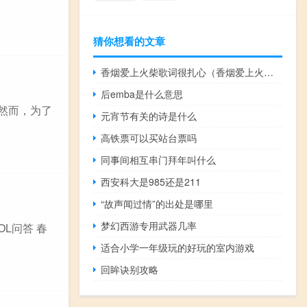
猜你想看的文章
香烟爱上火柴歌词很扎心（香烟爱上火柴歌词）
后emba是什么意思
然而，为了
元宵节有关的诗是什么
高铁票可以买站台票吗
同事间相互串门拜年叫什么
西安科大是985还是211
“故声闻过情”的出处是哪里
梦幻西游专用武器几率
L问答 春
适合小学一年级玩的好玩的室内游戏
回眸诀别攻略