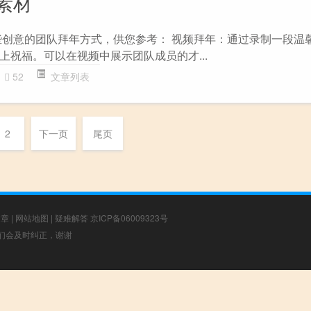
素材
些创意的团队拜年方式，供您参考： 视频拜年：通过录制一段温
上祝福。可以在视频中展示团队成员的才...
52
文章列表
2
下一页
尾页
文章
|
网站地图
|
疑难解答
京ICP备06009323号
，我们会及时纠正，谢谢