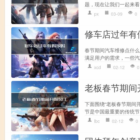
题，现在让我们一起来看
px
03-09
0
修车店过年有
春节期间汽车维修点什么
满足用户的需求，一些汽车
xcd
02-12
0
老板春节期间
下面围绕“老板春节期间开
节是中国最重要的传统节
lbc
02-12
0