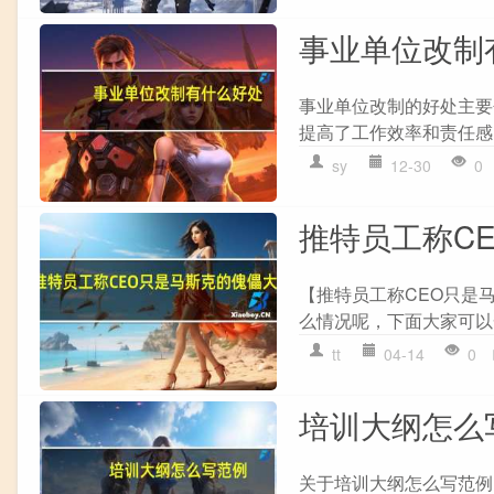
事业单位改制
事业单位改制的好处主要包
提高了工作效率和责任感。 
sy
12-30
0
推特员工称C
【推特员工称CEO只是马
么情况呢，下面大家可以一
tt
04-14
0
培训大纲怎么
关于培训大纲怎么写范例