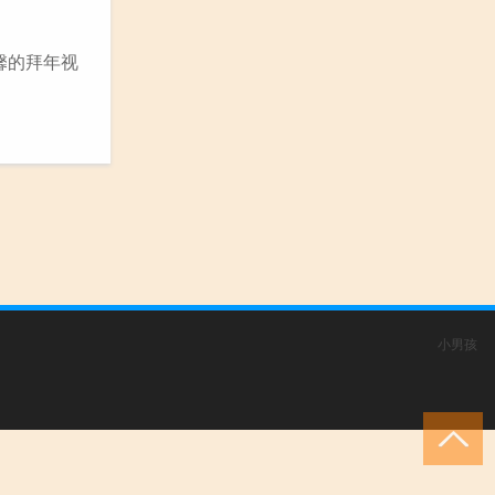
馨的拜年视
小男孩