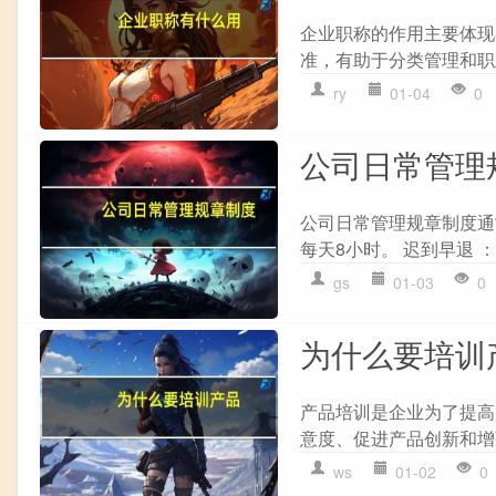
企业职称的作用主要体现
准，有助于分类管理和职
ry
01-04
0
公司日常管理
公司日常管理规章制度通
每天8小时。 迟到早退 
gs
01-03
0
为什么要培训
产品培训是企业为了提高
意度、促进产品创新和增
ws
01-02
0