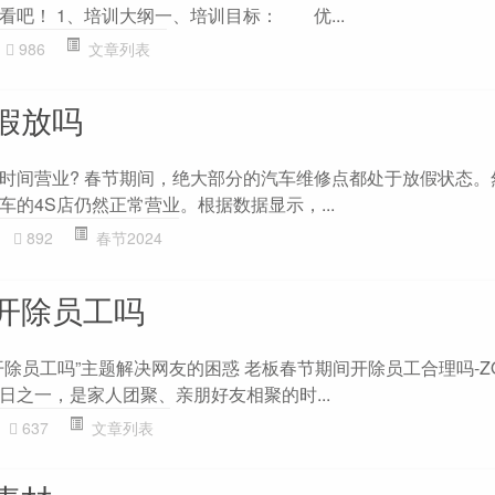
看吧！ 1、培训大纲一、培训目标： 优...
986
文章列表
假放吗
时间营业? 春节期间，绝大部分的汽车维修点都处于放假状态。
的4S店仍然正常营业。根据数据显示，...
892
春节2024
开除员工吗
除员工吗”主题解决网友的困惑 老板春节期间开除员工合理吗-ZO
日之一，是家人团聚、亲朋好友相聚的时...
637
文章列表