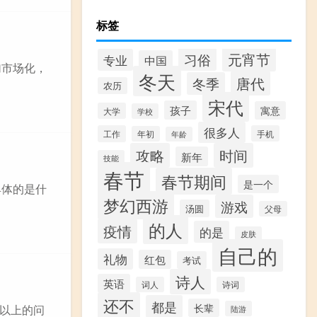
标签
元宵节
习俗
专业
中国
加市场化，
冬天
唐代
冬季
农历
宋代
孩子
寓意
大学
学校
很多人
工作
手机
年初
年龄
攻略
时间
新年
技能
春节
春节期间
是一个
具体的是什
梦幻西游
游戏
汤圆
父母
的人
疫情
的是
皮肤
自己的
礼物
红包
考试
诗人
英语
词人
诗词
还不
都是
长辈
以上的问
陆游