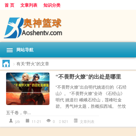
首 页
文章列表
知识分类
网站导航
>
有关“野火”的文章
“不畏野火燎”的出处是哪里
“不畏野火燎”出自明代姚道衍的《石经
山》。 “不畏野火燎”全诗 《石经山》
明代 姚道衍 峨峨石经山，莲峰吐金
碧。 秀气钟太题，胜概拟西域。 竺坟
五千卷，华...
jzb
11-21
0
921
文章列表