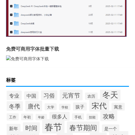
免费可商用字体批量下载
标签
冬天
元宵节
习俗
专业
中国
农历
宋代
唐代
冬季
孩子
寓意
大学
学校
攻略
很多人
工作
手机
年初
技能
年龄
春节
春节期间
时间
新年
是一个