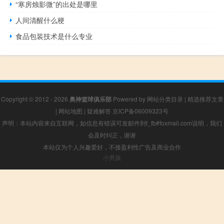
“寒房烛影微”的出处是哪里
人间清醒什么梗
食品包装技术是什么专业
Copyright © 2012 - 2026
奥神篮球俱乐部
Powered by
网站分类目录
|
精选推荐文章
|
网站地图
|
疑难解答
京ICP备06009323号
声明：本站内容来自互联网，如信息有错误可发邮件到f_fb#foxmail.com说明，我们
会及时纠正，谢谢
本站仅为个人兴趣爱好，不接盈利性广告及商业合作
小男孩