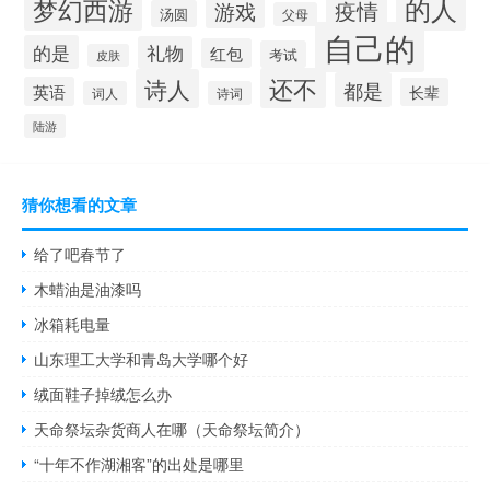
的人
梦幻西游
疫情
游戏
汤圆
父母
自己的
的是
礼物
红包
考试
皮肤
还不
诗人
都是
英语
长辈
词人
诗词
陆游
猜你想看的文章
给了吧春节了
木蜡油是油漆吗
冰箱耗电量
山东理工大学和青岛大学哪个好
绒面鞋子掉绒怎么办
天命祭坛杂货商人在哪（天命祭坛简介）
“十年不作湖湘客”的出处是哪里