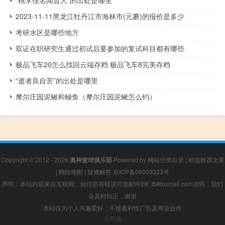
2023-11-11黑龙江牡丹江市海林市(元蘑)的报价是多少
考研水区是哪些地方
双证在职研究生通过初试后要参加的复试科目都有哪些
极品飞车20怎么找回云端存档 极品飞车8完美存档
“逝者良自苦”的出处是哪里
摩尔庄园泥鳅和鳗鱼（摩尔庄园泥鳅怎么钓）
Copyright © 2012 - 2026
奥神篮球俱乐部
Powered by
网站分类目录
|
精选推荐文章
|
网站地图
|
疑难解答
京ICP备06009323号
声明：本站内容来自互联网，如信息有错误可发邮件到f_fb#foxmail.com说明，我们
会及时纠正，谢谢
本站仅为个人兴趣爱好，不接盈利性广告及商业合作
小男孩