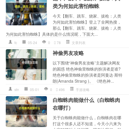
类为何如此害怕蜘蛛
今天【翻车、跳车、烧家、拔枪：人类
为何如此害怕蜘蛛】登上了全网热搜，
那么【翻车、跳车、烧家、拔枪：人类
为何如此害怕蜘蛛】具体的是什么情况呢，下面大...
fc
05-24
0
78
文章列表
神偷男友攻略
以下围绕“神偷男友攻略”主题解决网友
的困惑 绝色神偷里蜘蛛的扮演者是谁?
绝色神偷里蜘蛛的扮演者是阿曼达·斯特
朗(Amanda Strang )。 《绝色神...
stn
05-01
0
496
手游攻略
白蜘蛛肉能做什么（白蜘蛛肉
在哪打）
关于白蜘蛛肉能做什么，白蜘蛛肉在哪
打这个很多人还不知道，今天小六来为