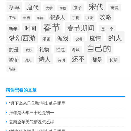
宋代
唐代
冬季
孩子
寓意
大学
学校
攻略
很多人
工作
手机
年初
技能
年龄
春节
春节期间
时间
新年
是一个
的人
梦幻西游
疫情
游戏
汤圆
父母
自己的
的是
礼物
红包
考试
皮肤
还不
诗人
都是
英语
长辈
词人
诗词
陆游
猜你想看的文章
“月下牵来只见鞍”的出处是哪里
拜年是大年三十还是初一
云南全年天气情况怎么样
“桃李佳名闻昔人”的出处是哪里