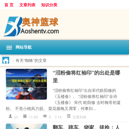
首 页
文章列表
知识分类
网站导航
>
有关“蜘蛛”的文章
“泪粉偷将红袖印”的出处是哪
里
“泪粉偷将红袖印”出自宋代欧阳修的
《玉楼春》。 “泪粉偷将红袖印”全诗
《玉楼春》 宋代 欧阳修 去时梅萼初凝
粉。 不觉小桃风力损。 梨花最晚又凋零，何事归...
jzl
11-20
0
14
文章列表
翻车、跳车、烧家、拔枪：人