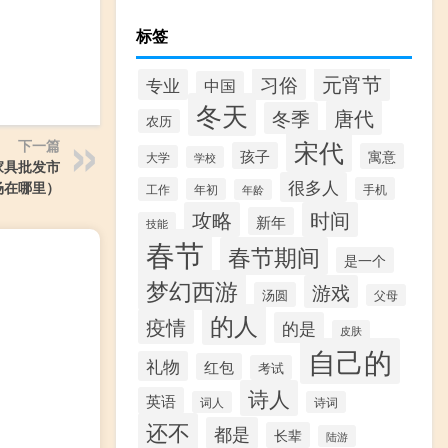
标签
元宵节
习俗
专业
中国
冬天
唐代
冬季
农历
宋代
下一篇
孩子
寓意
大学
学校
家具批发市
很多人
场在哪里）
工作
手机
年初
年龄
攻略
时间
新年
技能
春节
春节期间
是一个
梦幻西游
游戏
汤圆
父母
的人
疫情
的是
皮肤
自己的
礼物
红包
考试
诗人
英语
词人
诗词
还不
都是
长辈
陆游