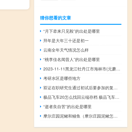
猜你想看的文章
“月下牵来只见鞍”的出处是哪里
拜年是大年三十还是初一
云南全年天气情况怎么样
“桃李佳名闻昔人”的出处是哪里
2023-11-11黑龙江牡丹江市海林市(元蘑)的报价是多少
考研水区是哪些地方
双证在职研究生通过初试后要参加的复试科目都有哪些
极品飞车20怎么找回云端存档 极品飞车8完美存档
“逝者良自苦”的出处是哪里
摩尔庄园泥鳅和鳗鱼（摩尔庄园泥鳅怎么钓）