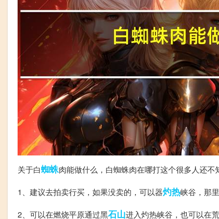
蜘蛛
关于白
肉能做什么，白蜘蛛肉在哪打这个很多人还不
灼热
1、建议去拍卖行买，如果没卖的，可以器
峡谷，那
石山
2、可以在燃烧平原通过黑
进入灼热峡谷，也可以在