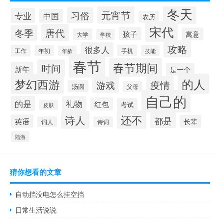
冬天
元宵节
习俗
专业
中国
农历
宋代
唐代
冬季
孩子
寓意
大学
学校
攻略
很多人
工作
手机
年初
技能
年龄
春节
春节期间
时间
新年
是一个
的人
梦幻西游
疫情
游戏
汤圆
父母
自己的
的是
礼物
红包
考试
皮肤
还不
诗人
都是
英语
长辈
词人
诗词
陆游
猜你想看的文章
自动挡没电怎么挂空挡
日常生活说说