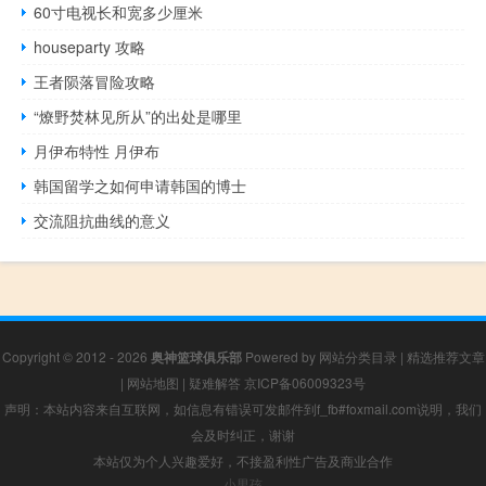
60寸电视长和宽多少厘米
houseparty 攻略
王者陨落冒险攻略
“燎野焚林见所从”的出处是哪里
月伊布特性 月伊布
韩国留学之如何申请韩国的博士
交流阻抗曲线的意义
Copyright © 2012 - 2026
奥神篮球俱乐部
Powered by
网站分类目录
|
精选推荐文章
|
网站地图
|
疑难解答
京ICP备06009323号
声明：本站内容来自互联网，如信息有错误可发邮件到f_fb#foxmail.com说明，我们
会及时纠正，谢谢
本站仅为个人兴趣爱好，不接盈利性广告及商业合作
小男孩