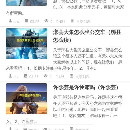
题，现在让我们一起来看看吧！ 1、5。
2、8。 本文到此分享完毕，希望对大家
有所帮助。
dw
03-26
0
481
文章列表
漷县大集怎么坐公交车（漷县
怎么读）
关于漷县大集怎么坐公交车，漷县怎么
读这个很多人还不知道，今天小六来为
大家解答以上的问题，现在让我们一起
来看看吧！ 1、长期专注账户交易多年。 2、具有...
hx
03-26
0
186
文章列表
许熙芸是许怜霜吗（许熙芸）
关于许熙芸是许怜霜吗，许熙芸这个很
多人还不知道，今天小六来为大家解答
以上的问题，现在让我们一起来看看
吧！ 1、这位知友，许家印有一儿一
女。 2、许熙芸...
xx
03-26
0
710
文章列表