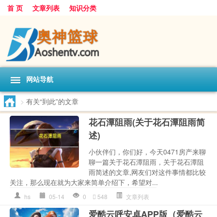
首 页
文章列表
知识分类
网站导航
>
有关“到此”的文章
花石潭阻雨(关于花石潭阻雨简
述)
小伙伴们，你们好，今天0471房产来聊
聊一篇关于花石潭阻雨，关于花石潭阻
雨简述的文章,网友们对这件事情都比较
关注，那么现在就为大家来简单介绍下，希望对...
hs
05-14
0
548
文章列表
爱酷云呼安卓APP版（爱酷云