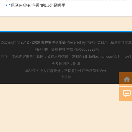
“屈马何曾有艳香”的出处是哪里
Copyright © 2012 - 2026
奥神篮球俱乐部
Powered by
网站分类目录
|
精选推荐文章
|
网站地图
|
疑难解答
京ICP备06009323号
声明：本站内容来自互联网，如信息有错误可发邮件到f_fb#foxmail.com说明，我们
会及时纠正，谢谢
本站仅为个人兴趣爱好，不接盈利性广告及商业合作
小男孩