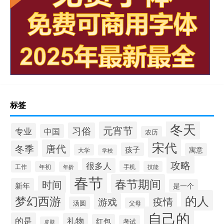
标签
冬天
元宵节
习俗
专业
中国
农历
宋代
唐代
冬季
孩子
寓意
大学
学校
攻略
很多人
工作
手机
年初
技能
年龄
春节
春节期间
时间
新年
是一个
的人
梦幻西游
疫情
游戏
汤圆
父母
自己的
的是
礼物
红包
考试
皮肤