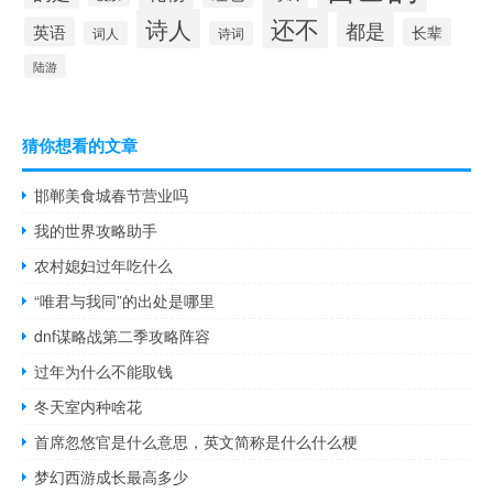
还不
诗人
都是
英语
长辈
词人
诗词
陆游
猜你想看的文章
邯郸美食城春节营业吗
我的世界攻略助手
农村媳妇过年吃什么
“唯君与我同”的出处是哪里
dnf谋略战第二季攻略阵容
过年为什么不能取钱
冬天室内种啥花
首席忽悠官是什么意思，英文简称是什么什么梗
梦幻西游成长最高多少