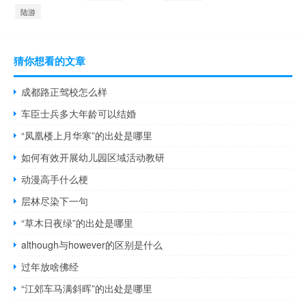
陆游
猜你想看的文章
成都路正驾校怎么样
车臣士兵多大年龄可以结婚
“凤凰楼上月华寒”的出处是哪里
如何有效开展幼儿园区域活动教研
动漫高手什么梗
层林尽染下一句
“草木日夜绿”的出处是哪里
although与however的区别是什么
过年放啥佛经
“江郊车马满斜晖”的出处是哪里