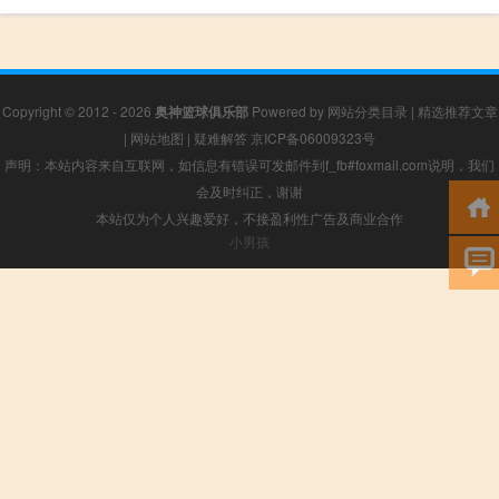
Copyright © 2012 - 2026
奥神篮球俱乐部
Powered by
网站分类目录
|
精选推荐文章
|
网站地图
|
疑难解答
京ICP备06009323号
声明：本站内容来自互联网，如信息有错误可发邮件到f_fb#foxmail.com说明，我们
会及时纠正，谢谢
本站仅为个人兴趣爱好，不接盈利性广告及商业合作
小男孩