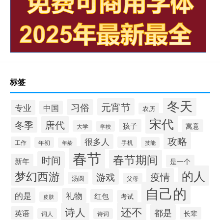
标签
冬天
元宵节
习俗
专业
中国
农历
宋代
唐代
冬季
孩子
寓意
大学
学校
攻略
很多人
工作
手机
年初
技能
年龄
春节
春节期间
时间
新年
是一个
的人
梦幻西游
疫情
游戏
汤圆
父母
自己的
的是
礼物
红包
考试
皮肤
还不
诗人
都是
英语
长辈
词人
诗词