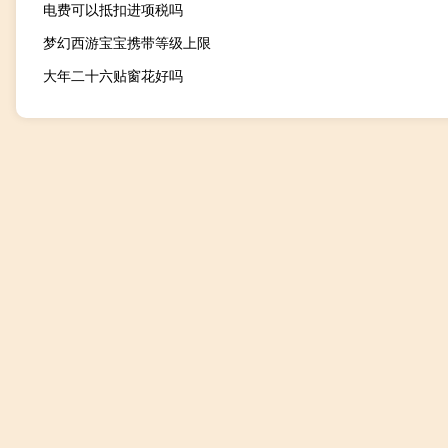
电费可以抵扣进项税吗
梦幻西游宝宝携带等级上限
大年二十六贴窗花好吗