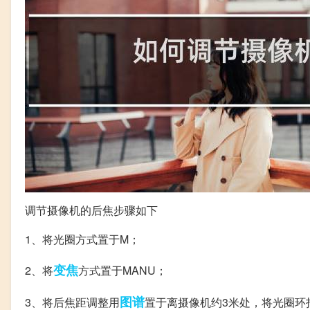
调节摄像机的后焦步骤如下
1、将光圈方式置于M；
变焦
2、将
方式置于MANU；
图谱
3、将后焦距调整用
置于离摄像机约3米处，将光圈环打