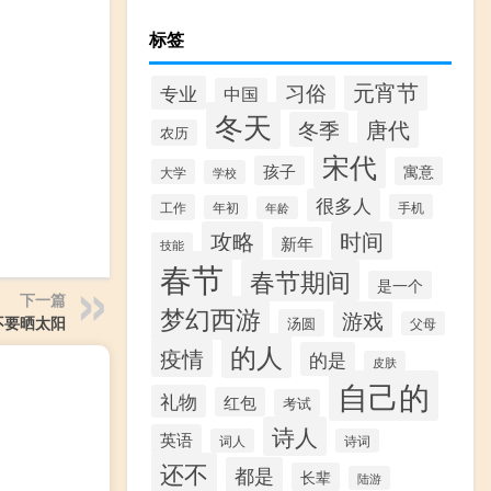
标签
元宵节
习俗
专业
中国
冬天
唐代
冬季
农历
宋代
孩子
寓意
大学
学校
很多人
工作
手机
年初
年龄
攻略
时间
新年
技能
春节
春节期间
是一个
下一篇
梦幻西游
游戏
不要晒太阳
汤圆
父母
的人
疫情
的是
皮肤
自己的
礼物
红包
考试
诗人
英语
词人
诗词
还不
都是
长辈
陆游