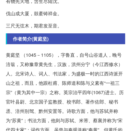
有物先天地，含生尽陆沈。
伐山成大厦，鼓橐铸祥金。
三尺无弦木，期君发至音。
作者简介(黄庭坚)
黄庭坚 （1045－1105），字鲁直，自号山谷道人，晚号
涪翁，又称豫章黄先生，汉族，洪州分宁（今江西修水）
人。北宋诗人、词人、书法家，为盛极一时的江西诗派开
山之祖，而且，他跟杜甫、陈师道和陈与义素有“一祖三
宗”（黄为其中一宗）之称。英宗治平四年(1067)进士。历
官叶县尉、北京国子监教授、校书郎、著作佐郎、秘书
丞、涪州别驾、黔州安置等。诗歌方面，他与苏轼并称
为“苏黄”；书法方面，他则与苏轼、米芾、蔡襄并称为“宋
代四大家”；词作方面，虽曾与秦观并称“秦黄”，但黄氏的