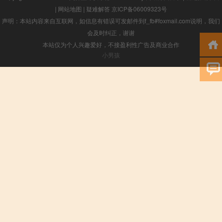
|
网站地图
|
疑难解答
京ICP备06009323号
声明：本站内容来自互联网，如信息有错误可发邮件到f_fb#foxmail.com说明，我们
会及时纠正，谢谢
本站仅为个人兴趣爱好，不接盈利性广告及商业合作
小男孩