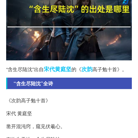
宋代
黄庭坚
次韵
“含生尽陆沈”出自
的《
高子勉十首》。
“含生尽陆沈”全诗
《次韵高子勉十首》
宋代 黄庭坚
凿开混沌窍，窥见伏羲心。