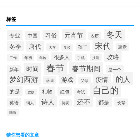
标签
冬天
元宵节
习俗
专业
中国
农历
宋代
唐代
冬季
孩子
寓意
大学
学校
攻略
很多人
工作
手机
年初
技能
年龄
春节
春节期间
时间
新年
是一个
的人
梦幻西游
疫情
游戏
汤圆
父母
自己的
的是
礼物
红包
考试
皮肤
还不
诗人
都是
英语
长辈
词人
诗词
陆游
猜你想看的文章