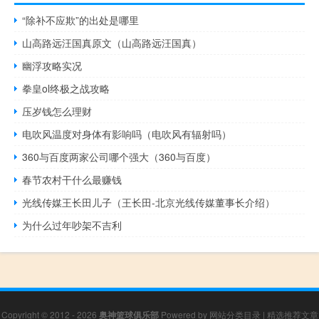
“除补不应欺”的出处是哪里
山高路远汪国真原文（山高路远汪国真）
幽浮攻略实况
拳皇ol终极之战攻略
压岁钱怎么理财
电吹风温度对身体有影响吗（电吹风有辐射吗）
360与百度两家公司哪个强大（360与百度）
春节农村干什么最赚钱
光线传媒王长田儿子（王长田-北京光线传媒董事长介绍）
为什么过年吵架不吉利
Copyright © 2012 - 2026
奥神篮球俱乐部
Powered by
网站分类目录
|
精选推荐文章