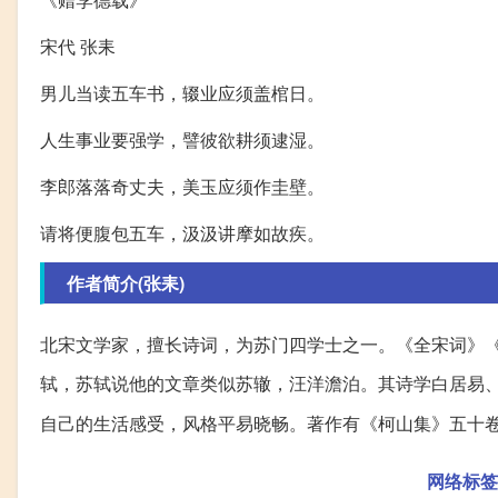
宋代 张耒
男儿当读五车书，辍业应须盖棺日。
人生事业要强学，譬彼欲耕须逮湿。
李郎落落奇丈夫，美玉应须作圭壁。
请将便腹包五车，汲汲讲摩如故疾。
作者简介(张耒)
北宋文学家，擅长诗词，为苏门四学士之一。《全宋词》
轼，苏轼说他的文章类似苏辙，汪洋澹泊。其诗学白居易
自己的生活感受，风格平易晓畅。著作有《柯山集》五十
网络标签