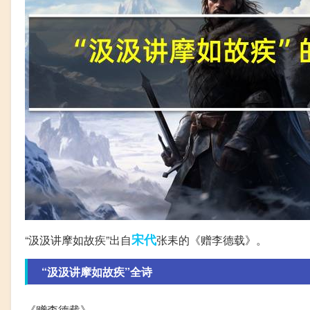
宋代
“汲汲讲摩如故疾”出自
张耒的《赠李德载》。
“汲汲讲摩如故疾”全诗
《赠李德载》