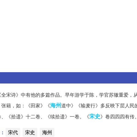
《全宋诗》中有他的多篇作品。早年游学于陈，学官苏辙重爱，
海州
、张籍，如：《田家》《
道中》《输麦行》多反映下层人民
宋史
卷、《拾遗》十二卷、《续拾遗》一卷。《
》卷四四四有传
：
宋代
宋史
海州