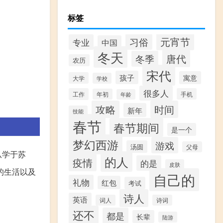
标签
元宵节
习俗
专业
中国
冬天
唐代
冬季
农历
宋代
孩子
寓意
大学
学校
很多人
工作
手机
年初
年龄
攻略
时间
新年
技能
春节
春节期间
是一个
梦幻西游
游戏
汤圆
父母
从学于苏
的人
疫情
的是
皮肤
的生活以及
自己的
礼物
红包
考试
。
诗人
英语
词人
诗词
还不
都是
长辈
陆游