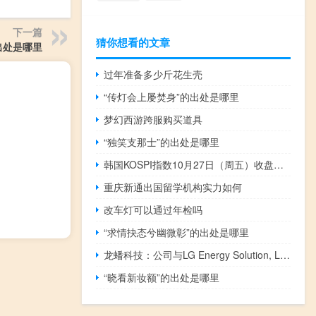
下一篇
猜你想看的文章
出处是哪里
过年准备多少斤花生壳
“传灯会上屡焚身”的出处是哪里
梦幻西游跨服购买道具
“独笑支那士”的出处是哪里
韩国KOSPI指数10月27日（周五）收盘上涨3.73点涨幅0.16%报2302.81点
重庆新通出国留学机构实力如何
改车灯可以通过年检吗
“求情抉态兮幽微彰”的出处是哪里
龙蟠科技：公司与LG Energy Solution, Ltd.签署谅解备忘录
“晓看新妆额”的出处是哪里