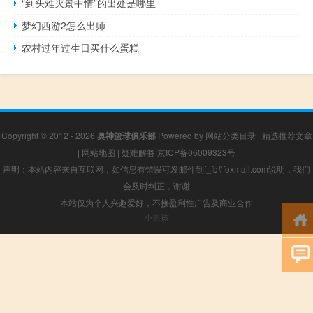
“到头难灭景中情”的出处是哪里
梦幻西游2怎么出师
农村过年过生日买什么蛋糕
Copyright © 2012 - 2026
奥神篮球俱乐部
Powered by
网站分类目录
|
精选推荐文章
|
网站地图
|
疑难解答
京ICP备06009323号
声明：本站内容来自互联网，如信息有错误可发邮件到f_fb#foxmail.com说明，我们
会及时纠正，谢谢
本站仅为个人兴趣爱好，不接盈利性广告及商业合作
小男孩