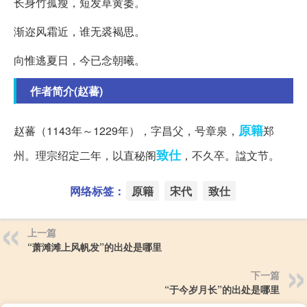
长身竹孤瘦，短发草黄萎。
渐迩风霜近，谁无裘褐思。
向惟逃夏日，今已念朝曦。
作者简介(赵蕃)
原籍
赵蕃（1143年～1229年），字昌父，号章泉，
郑
致仕
州。理宗绍定二年，以直秘阁
，不久卒。諡文节。
网络标签：
原籍
宋代
致仕
上一篇
“萧滩滩上风帆发”的出处是哪里
下一篇
“于今岁月长”的出处是哪里