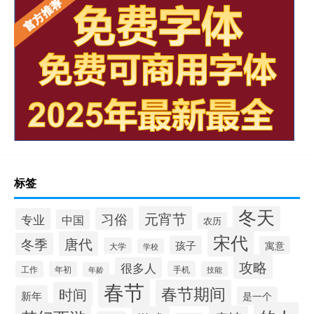
标签
冬天
元宵节
习俗
专业
中国
农历
宋代
唐代
冬季
孩子
寓意
大学
学校
攻略
很多人
工作
手机
年初
技能
年龄
春节
春节期间
时间
新年
是一个