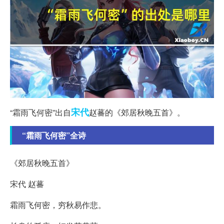
宋代
“霜雨飞何密”出自
赵蕃的《郊居秋晚五首》。
“霜雨飞何密”全诗
《郊居秋晚五首》
宋代 赵蕃
霜雨飞何密，穷秋易作悲。