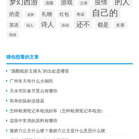
的人
梦幻西游
疫情
游戏
汤圆
父母
自己的
的是
礼物
红包
考试
皮肤
还不
诗人
都是
英语
长辈
词人
诗词
陆游
猜你想看的文章
“酒酣眠折玉搔头”的出处是哪里
广州冬天有什么火锅吃
天水市区春节景点有哪些
简单的鼠标连接器
怎样检测笔记本电池好坏（怎样检测笔记本电池）
花茶中常用的原料有哪些
傲娇六公主什么梗？傲娇六公主是什么意思什么梗