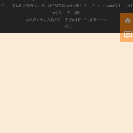
声明：本站内容来自互联网，如信息有错误可发邮件到f_fb#foxmail.com说明，我们
会及时纠正，谢谢
本站仅为个人兴趣爱好，不接盈利性广告及商业合作
小男孩