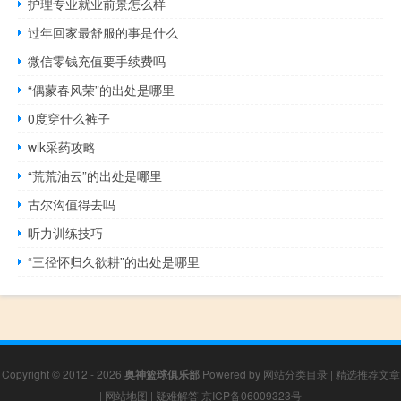
护理专业就业前景怎么样
过年回家最舒服的事是什么
微信零钱充值要手续费吗
“偶蒙春风荣”的出处是哪里
0度穿什么裤子
wlk采药攻略
“荒荒油云”的出处是哪里
古尔沟值得去吗
听力训练技巧
“三径怀归久欲耕”的出处是哪里
Copyright © 2012 - 2026
奥神篮球俱乐部
Powered by
网站分类目录
|
精选推荐文章
|
网站地图
|
疑难解答
京ICP备06009323号