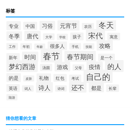
标签
冬天
元宵节
习俗
专业
中国
农历
宋代
唐代
冬季
孩子
寓意
大学
学校
攻略
很多人
工作
手机
年初
技能
年龄
春节
春节期间
时间
新年
是一个
的人
梦幻西游
疫情
游戏
汤圆
父母
自己的
的是
礼物
红包
考试
皮肤
还不
诗人
都是
英语
长辈
词人
诗词
陆游
猜你想看的文章