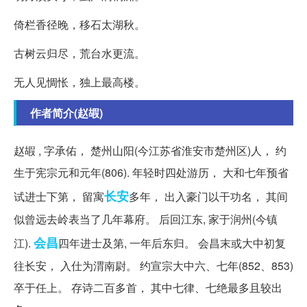
倚栏香径晚，移石太湖秋。
古树云归尽，荒台水更流。
无人见惆怅，独上最高楼。
作者简介(赵嘏)
赵嘏 , 字承佑， 楚州山阳(今江苏省淮安市楚州区)人， 约
生于宪宗元和元年(806). 年轻时四处游历， 大和七年预省
长安
试进士下第， 留寓
多年， 出入豪门以干功名， 其间
似曾远去岭表当了几年幕府。 后回江东, 家于润州(今镇
会昌
江).
四年进士及第, 一年后东归。 会昌末或大中初复
往长安， 入仕为渭南尉。 约宣宗大中六、七年(852、853)
卒于任上。 存诗二百多首， 其中七律、七绝最多且较出