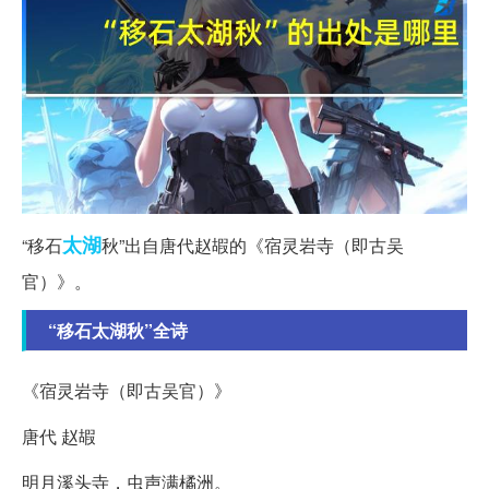
太湖
“移石
秋”出自唐代赵嘏的《宿灵岩寺（即古吴
官）》。
“移石太湖秋”全诗
《宿灵岩寺（即古吴官）》
唐代 赵嘏
明月溪头寺，虫声满橘洲。