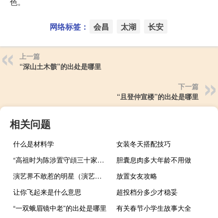
色。
网络标签：
会昌
太湖
长安
上一篇
“深山土木骸”的出处是哪里
下一篇
“且登仲宣楼”的出处是哪里
相关问题
什么是材料学
女装冬天搭配技巧
“高祖时为陈涉置守頉三十家砀”的出处是哪里
胆囊息肉多大年龄不用做
演艺界不敢惹的明星（演艺界潜规则）
放置女友攻略
让你飞起来是什么意思
超投档分多少才稳妥
“一双蛾眉镜中老”的出处是哪里
有关春节小学生故事大全