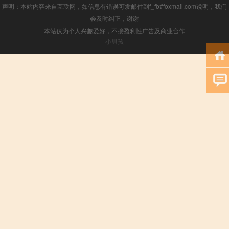
声明：本站内容来自互联网，如信息有错误可发邮件到f_fb#foxmail.com说明，我们
会及时纠正，谢谢
本站仅为个人兴趣爱好，不接盈利性广告及商业合作
小男孩