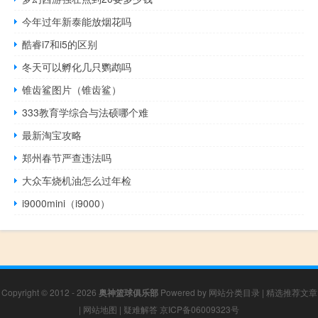
今年过年新泰能放烟花吗
酷睿i7和i5的区别
冬天可以孵化几只鹦鹉吗
锥齿鲨图片（锥齿鲨）
333教育学综合与法硕哪个难
最新淘宝攻略
郑州春节严查违法吗
大众车烧机油怎么过年检
i9000mini（i9000）
Copyright © 2012 - 2026
奥神篮球俱乐部
Powered by
网站分类目录
|
精选推荐文章
|
网站地图
|
疑难解答
京ICP备06009323号