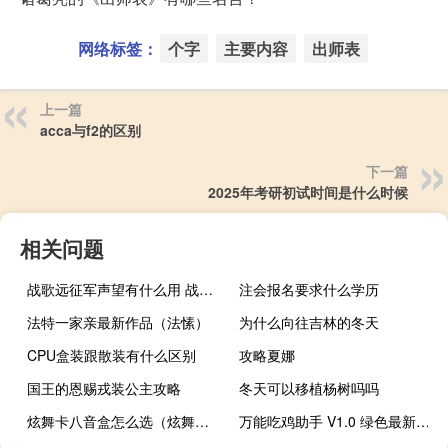
网络标签：
个字
主要内容
出师表
上一篇
acca与f2的区别
下一篇
2025年考研初试时间是什么时候
相关问题
战歌远征军声望有什么用 战歌远征军需官在哪
注会报名要求什么学历
法特一家亲最新作品（法愫）
为什么向往吉林的冬天
CPU盒装跟散装有什么区别
攻略夏娜
国王的恩赐戎装公主攻略
冬天可以移植杨树吗吗
炫舞卡八音盒怎么选（炫舞卡八音盒免费挂）
万能吃鸡助手 V1.0 绿色最新版（万能吃鸡助手 V1.0 绿色最新版功能简介）