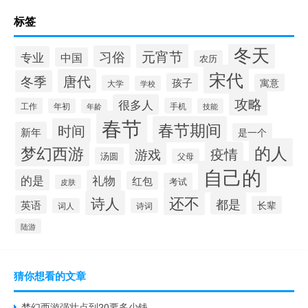
标签
冬天
元宵节
习俗
专业
中国
农历
宋代
唐代
冬季
孩子
寓意
大学
学校
攻略
很多人
工作
手机
年初
技能
年龄
春节
春节期间
时间
新年
是一个
的人
梦幻西游
疫情
游戏
汤圆
父母
自己的
的是
礼物
红包
考试
皮肤
还不
诗人
都是
英语
长辈
词人
诗词
陆游
猜你想看的文章
梦幻西游强壮点到20要多少钱