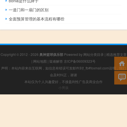
bonia是什么牌子
一道门和一扇门的区别
全面预算管理的基本流程有哪些
Copyright © 2012 - 2026
奥神篮球俱乐部
Powered by
网站分类目录
|
精选推荐文章
|
网站地图
|
疑难解答
京ICP备06009323号
声明：本站内容来自互联网，如信息有错误可发邮件到f_fb#foxmail.com说明，我们
会及时纠正，谢谢
本站仅为个人兴趣爱好，不接盈利性广告及商业合作
小男孩