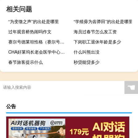
相关问题
“为变徵之声”的出处是哪里
“学殖毋为齿莽田”的出处是哪里
过年观音桥热闹吗作文
海员过春节怎么发工资
赛尔号德莱坦性格（赛尔号德莱坦）
下岗职工退休年龄是多少
CHA好莱坞长老会医学中心眼科疾病专家Rohit Varma博士发现了华裔美国人视力丧失的新发现
什么叫熊出没
春节旅客提示什么
秒贷能贷多少
☚
公告