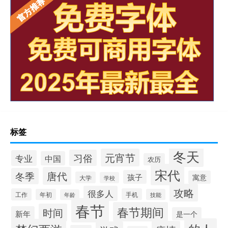
标签
冬天
元宵节
习俗
专业
中国
农历
宋代
唐代
冬季
孩子
寓意
大学
学校
攻略
很多人
工作
手机
年初
技能
年龄
春节
春节期间
时间
新年
是一个