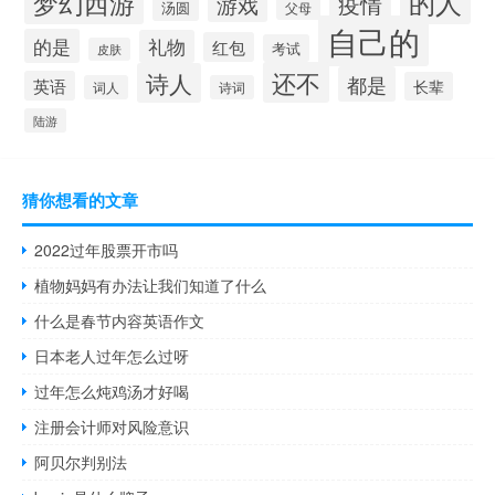
的人
梦幻西游
疫情
游戏
汤圆
父母
自己的
的是
礼物
红包
考试
皮肤
还不
诗人
都是
英语
长辈
词人
诗词
陆游
猜你想看的文章
2022过年股票开市吗
植物妈妈有办法让我们知道了什么
什么是春节内容英语作文
日本老人过年怎么过呀
过年怎么炖鸡汤才好喝
注册会计师对风险意识
阿贝尔判别法