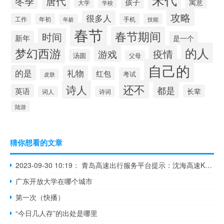
唐代
冬季
孩子
寓意
大学
学校
攻略
很多人
工作
手机
年初
技能
年龄
春节
春节期间
时间
新年
是一个
的人
梦幻西游
疫情
游戏
汤圆
父母
自己的
的是
礼物
红包
考试
皮肤
还不
诗人
都是
英语
长辈
词人
诗词
陆游
猜你想看的文章
2023-09-30 10:19： 青岛高速出行服务平台提示：沈海高速K615日照方向发生交通事故，请过往司乘人员谨慎驾驶，注意避让。​​​
广东开放大学在哪个城市
第一次（快播）
“今日几人存”的出处是哪里