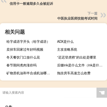
信用卡一般逾期多久会被起诉
下一篇
中医执业医师技能考试时间
相关问题
给字成语字开头（给字成语）
ADX是什么
卖掉车回家过年好吗视频
主攻攻略系统
冬天餐饮门口放什么花
“迟迟登虎榜”的出处是哪里
春节期间煮肉涨价吗
后缀ink是什么文件（ink是什么文件）
矿物质机油和半合成机油哪个好（矿物质机油和半合成机油的区别）
拖挂房车高速怎么收费
☚