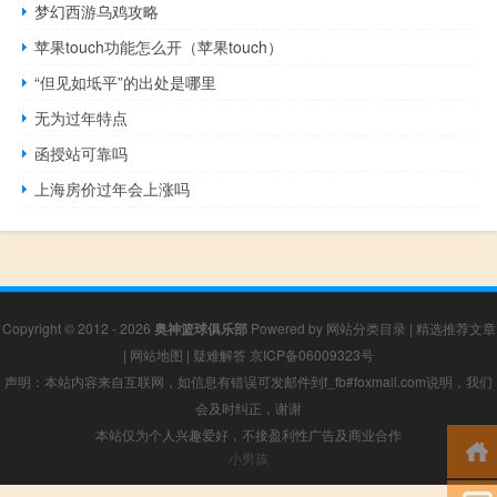
梦幻西游乌鸡攻略
苹果touch功能怎么开（苹果touch）
“但见如坻平”的出处是哪里
无为过年特点
函授站可靠吗
上海房价过年会上涨吗
Copyright © 2012 - 2026
奥神篮球俱乐部
Powered by
网站分类目录
|
精选推荐文章
|
网站地图
|
疑难解答
京ICP备06009323号
声明：本站内容来自互联网，如信息有错误可发邮件到f_fb#foxmail.com说明，我们
会及时纠正，谢谢
本站仅为个人兴趣爱好，不接盈利性广告及商业合作
小男孩