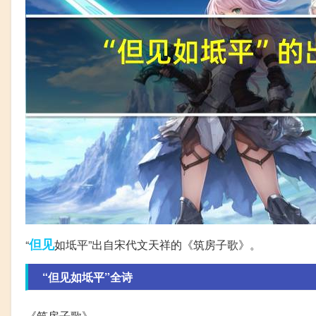
但见
“
如坻平”出自宋代文天祥的《筑房子歌》。
“但见如坻平”全诗
《筑房子歌》