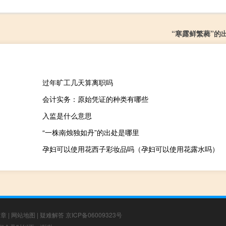
“寒露鲜繁蕤”的
过年旷工几天算离职吗
会计实务：原始凭证的种类有哪些
入监是什么意思
“一株南烛独如丹”的出处是哪里
孕妇可以使用花西子彩妆品吗（孕妇可以使用花露水吗）
文章
|
网站地图
|
疑难解答
京ICP备06009323号