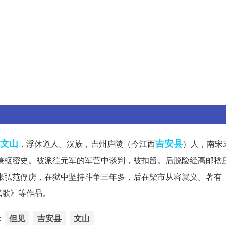
文山
吉安县
，浮休道人。汉族，吉州庐陵（今江西
）人，南宋
相兼枢密史。被派往元军的军营中谈判，被扣留。后脱险经高邮嵇
被张弘范俘虏，在狱中坚持斗争三年多，后在柴市从容就义。著有
气歌》等作品。
：
但见
吉安县
文山