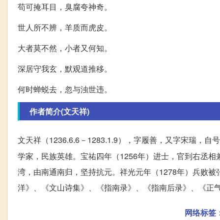
苟可掩耳目，臭腐夸神奇。
世人所不辨，羊质而虎皮。
大者莫不然，小者又何知。
深居守我玄，默观道推移。
何时蝉蜕去，忽与浊世违。
作者简介(文天祥)
文天祥（1236.6.6－1283.1.9），字履善，又字宋瑞，自号
学家，民族英雄。宝祐四年（1256年）进士，官到右丞
湾，由南通南归，坚持抗元。祥光元年（1278年）兵败
洋》、《文山诗集》、《指南录》、《指南后录》、《正
网络标签