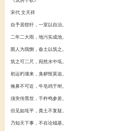
宋代 文天祥
自予居狴犴，一室以自治。
二年二大雨，地污实成池。
圄人为我恻，畚土以筑之。
筑之可二尺，宛然水中坻。
初运朽壤来，臭秽恨莫追。
掩鼻不可近，牛皂鸡于埘。
须臾传黑坟，千杵鸣参差。
但见如坻平，粪土不复疑。
乃知天下事，不在论镃基。