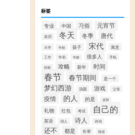
标签
元宵节
习俗
专业
中国
冬天
唐代
冬季
农历
宋代
孩子
寓意
大学
学校
很多人
工作
手机
年初
年龄
攻略
时间
新年
技能
春节
春节期间
是一个
梦幻西游
游戏
汤圆
父母
的人
疫情
的是
皮肤
自己的
礼物
红包
考试
诗人
英语
词人
诗词
还不
都是
长辈
陆游