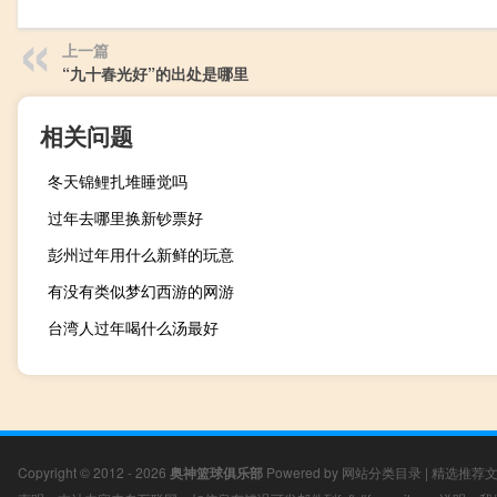
上一篇
“九十春光好”的出处是哪里
相关问题
冬天锦鲤扎堆睡觉吗
过年去哪里换新钞票好
彭州过年用什么新鲜的玩意
有没有类似梦幻西游的网游
台湾人过年喝什么汤最好
Copyright © 2012 - 2026
奥神篮球俱乐部
Powered by
网站分类目录
|
精选推荐