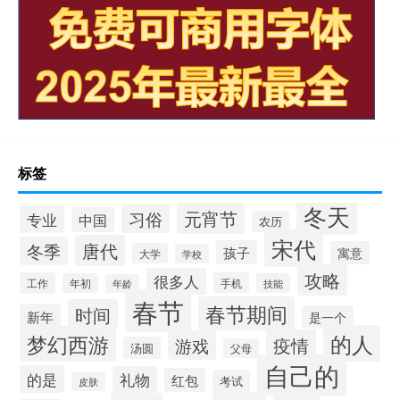
标签
冬天
元宵节
习俗
专业
中国
农历
宋代
唐代
冬季
孩子
寓意
大学
学校
攻略
很多人
工作
手机
年初
技能
年龄
春节
春节期间
时间
新年
是一个
的人
梦幻西游
疫情
游戏
汤圆
父母
自己的
的是
礼物
红包
考试
皮肤