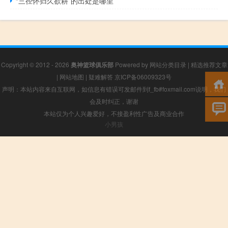
“三径怀归久欲耕”的出处是哪里
Copyright © 2012 - 2026
奥神篮球俱乐部
Powered by
网站分类目录
|
精选推荐文章
|
网站地图
|
疑难解答
京ICP备06009323号
声明：本站内容来自互联网，如信息有错误可发邮件到f_fb#foxmail.com说明，我们
会及时纠正，谢谢
本站仅为个人兴趣爱好，不接盈利性广告及商业合作
小男孩