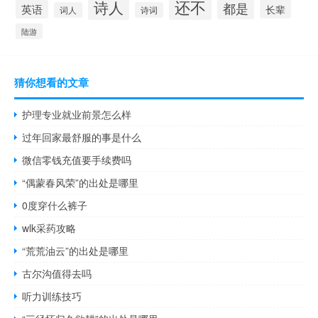
还不
诗人
都是
英语
长辈
词人
诗词
陆游
猜你想看的文章
护理专业就业前景怎么样
过年回家最舒服的事是什么
微信零钱充值要手续费吗
“偶蒙春风荣”的出处是哪里
0度穿什么裤子
wlk采药攻略
“荒荒油云”的出处是哪里
古尔沟值得去吗
听力训练技巧