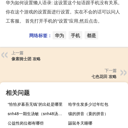
华为如何设置懒人语录: 这设置这个短语跟手机没有关系。
你在这个游戏的设置面进行设置。实在不会的话可以问人
工客服。 首先打开手机的“设置”应用,然后点击。
网络标签：
华为
手机
都是
上一篇
像素骑士团 攻略
下一篇
七色花田 攻略
相关问题
“恰恰岁暮吾无钱”的出处是哪里
给学生发多少过年红包
snh48一期生汤敏（snh48汤敏退团）
镶的拼音（蓑的拼音）
公益性岗位都有哪些
鼹鼠冬天睡哪