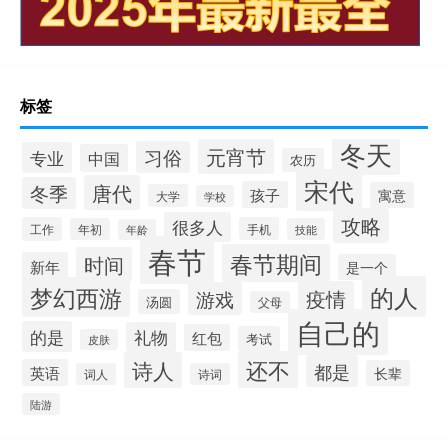
标签
冬天
元宵节
习俗
专业
中国
农历
宋代
唐代
冬季
孩子
寓意
大学
学校
攻略
很多人
工作
手机
年初
技能
年龄
春节
春节期间
时间
新年
是一个
的人
梦幻西游
疫情
游戏
汤圆
父母
自己的
的是
礼物
红包
考试
皮肤
还不
诗人
都是
英语
长辈
词人
诗词
陆游