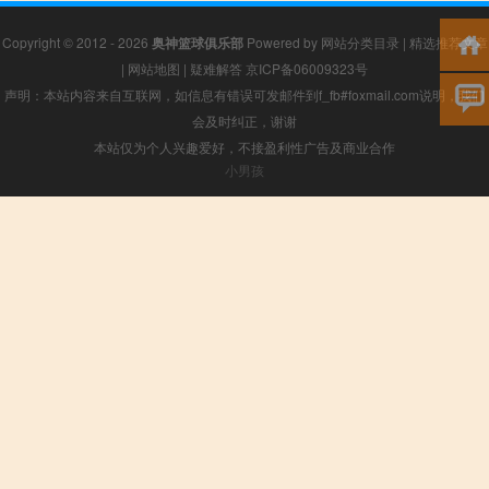
Copyright © 2012 - 2026
奥神篮球俱乐部
Powered by
网站分类目录
|
精选推荐文章
|
网站地图
|
疑难解答
京ICP备06009323号
声明：本站内容来自互联网，如信息有错误可发邮件到f_fb#foxmail.com说明，我们
会及时纠正，谢谢
本站仅为个人兴趣爱好，不接盈利性广告及商业合作
小男孩