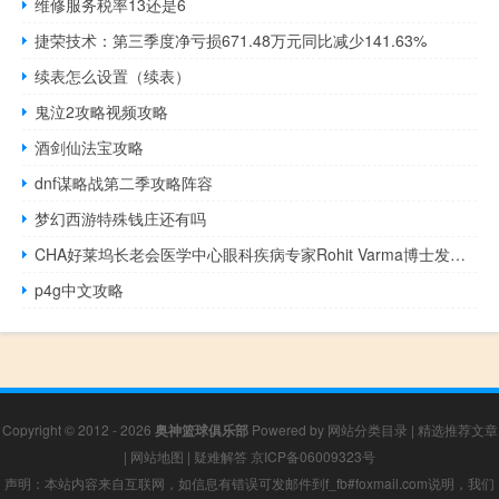
维修服务税率13还是6
捷荣技术：第三季度净亏损671.48万元同比减少141.63%
续表怎么设置（续表）
鬼泣2攻略视频攻略
酒剑仙法宝攻略
dnf谋略战第二季攻略阵容
梦幻西游特殊钱庄还有吗
CHA好莱坞长老会医学中心眼科疾病专家Rohit Varma博士发现了华裔美国人视力丧失的新发现
p4g中文攻略
Copyright © 2012 - 2026
奥神篮球俱乐部
Powered by
网站分类目录
|
精选推荐文章
|
网站地图
|
疑难解答
京ICP备06009323号
声明：本站内容来自互联网，如信息有错误可发邮件到f_fb#foxmail.com说明，我们