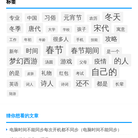
标签
冬天
元宵节
习俗
专业
中国
农历
宋代
唐代
冬季
孩子
寓意
大学
学校
攻略
很多人
工作
手机
年初
技能
年龄
春节
春节期间
时间
新年
是一个
的人
梦幻西游
疫情
游戏
汤圆
父母
自己的
的是
礼物
红包
考试
皮肤
还不
诗人
都是
英语
长辈
词人
诗词
陆游
猜你想看的文章
电脑时间不能同步每次开机都不同步（电脑时间不能同步）