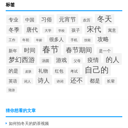
标签
冬天
元宵节
习俗
专业
中国
农历
宋代
唐代
冬季
孩子
寓意
大学
学校
攻略
很多人
工作
手机
年初
技能
年龄
春节
春节期间
时间
新年
是一个
的人
梦幻西游
疫情
游戏
汤圆
父母
自己的
的是
礼物
红包
考试
皮肤
还不
诗人
都是
英语
长辈
词人
诗词
陆游
猜你想看的文章
如何拍冬天的奶茶视频