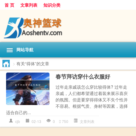
首 页
文章列表
知识分类
网站导航
>
有关“得体”的文章
春节拜访穿什么衣服好
过年走亲戚该怎么穿比较得体? 过年走
亲戚，人们都希望通过着装来展示喜庆
的氛围。但是要穿得得体又不失个性并
不容易。根据气质、身材等因素，选择
适合自己的...
cjb
02-13
0
750
文章列表