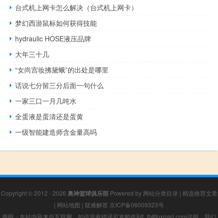
台式机上网卡怎么解决（台式机上网卡）
梦幻西游鼠标如何获得技能
hydraulic HOSE液压品牌
大年三十几
“女尚宫妆拂黛蛾”的出处是哪里
话说七分留三分后面一句什么
一家三口一月几吨水
全蛋液是蛋清还是蛋黄
一级智能建造师含金量高吗
Copyright © 2012 - 2026
奥神篮球俱乐部
Powered by
网站分类目录
|
精选推荐文章
|
网站地图
|
疑难解答
京ICP备06009323号
声明：本站内容来自互联网，如信息有错误可发邮件到f_fb#foxmail.com说明，我们