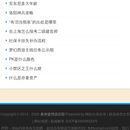
安东尼多大年龄
洛阳神兵攻略
“有泪当彻泉”的出处是哪里
在上海怎么报考二级建造师
社保卡挂失补办流程
梦幻西游主线任务公示期
PK是什么颜色
小禁区之王什么梗
什么是存量资产
Copyright © 2012 - 2026
奥神篮球俱乐部
Powered by
网站分类目录
|
精选推荐文章
|
网站地图
|
疑难解答
京ICP备06009323号
声明：本站内容来自互联网，如信息有错误可发邮件到f_fb#foxmail.com说明，我们