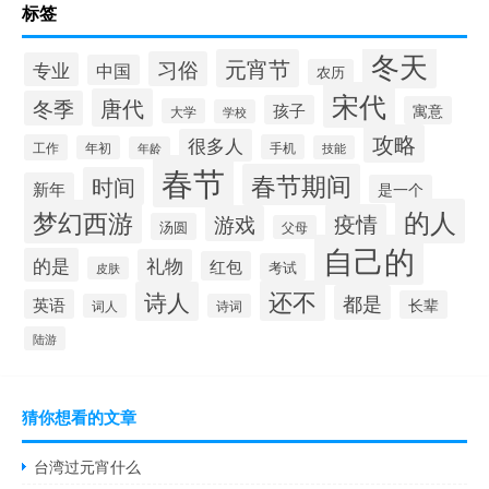
标签
冬天
元宵节
习俗
专业
中国
农历
宋代
唐代
冬季
孩子
寓意
大学
学校
攻略
很多人
工作
手机
年初
技能
年龄
春节
春节期间
时间
新年
是一个
的人
梦幻西游
疫情
游戏
汤圆
父母
自己的
的是
礼物
红包
考试
皮肤
还不
诗人
都是
英语
长辈
词人
诗词
陆游
猜你想看的文章
台湾过元宵什么