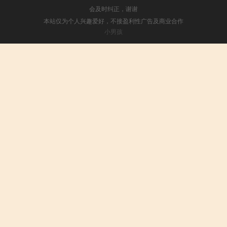
会及时纠正，谢谢
本站仅为个人兴趣爱好，不接盈利性广告及商业合作
小男孩