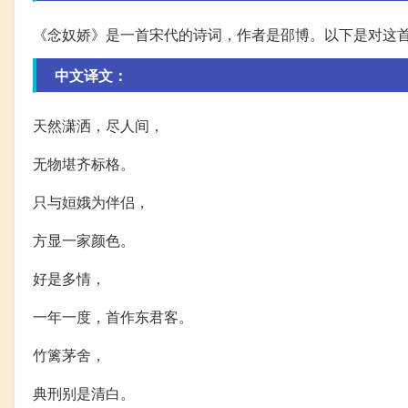
《念奴娇》是一首宋代的诗词，作者是邵博。以下是对这
中文译文：
天然潇洒，尽人间，
无物堪齐标格。
只与姮娥为伴侣，
方显一家颜色。
好是多情，
一年一度，首作东君客。
竹篱茅舍，
典刑别是清白。