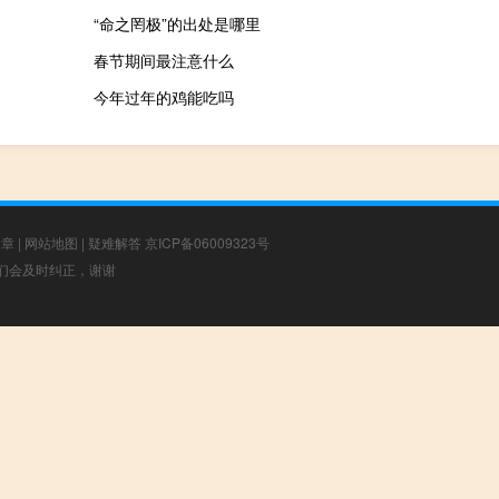
“命之罔极”的出处是哪里
春节期间最注意什么
今年过年的鸡能吃吗
文章
|
网站地图
|
疑难解答
京ICP备06009323号
，我们会及时纠正，谢谢