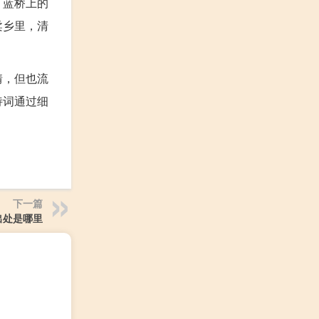
，蓝桥上的
柔乡里，清
情，但也流
诗词通过细
下一篇
出处是哪里