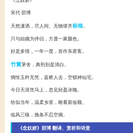
宋代 邵博
标格
天然潇洒，尽人间、无物堪齐
。
只与姮娥为伴侣，方显一家颜色。
好是多情，一年一度，首作东君客。
竹篱
茅舍，典刑别是清白。
惆怅玉杵无凭，蓝桥人去，空锁神仙宅。
今日天涯凭马上，忽见轻盈冰魄。
恰似当年，温柔乡里，晓看新妆额。
临风三嗅，挽条不忍空摘。
《念奴娇》邵博 翻译、赏析和诗意