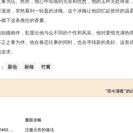
之事为伍。然而，他心中却感到无奈和忧愁，他的玉杵无处倚靠
涯漫游，突然看到一轻盈的冰魄。这个冰魄让他回忆起曾经的温
心摘下这条挽住的香囊。
与姮娥相伴，彰显出他与众不同的个性和风采。他对爱情充满热
不正之事为伴。他在眷恋往事的同时，也在寻找新的美好。这首
的追求。
：
新妆
标格
竹篱
“而今清夜”的
魔眼攻略
韩国KOSPI指数10月17日（周二）收盘上涨26.19点涨幅1.08%报2462.43点
汉服元宵的做法