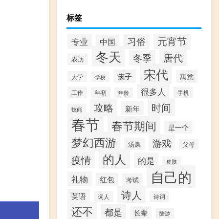
标签
元宵节
习俗
专业
中国
冬天
唐代
冬季
农历
宋代
孩子
寓意
大学
学校
很多人
工作
手机
年初
年龄
攻略
时间
新年
技能
春节
春节期间
是一个
梦幻西游
游戏
汤圆
父母
的人
疫情
的是
皮肤
自己的
礼物
红包
考试
诗人
英语
词人
诗词
还不
都是
长辈
陆游