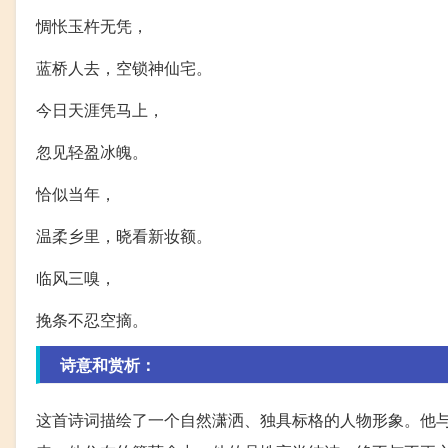
惆怅玉杵无凭，
蓝桥人去，空锁神仙宅。
今日天涯凭马上，
忽见轻盈冰魄。
恰似当年，
温柔乡里，晓看新妆额。
临风三嗅，
挽条不忍空摘。
诗意和赏析：
这首诗词描绘了一个自然潇洒、独具标格的人物形象。他