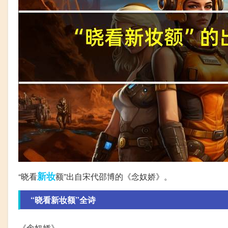
新妆
“晓看
额”出自宋代邵博的《念奴娇》。
“晓看新妆额”全诗
《念奴娇》