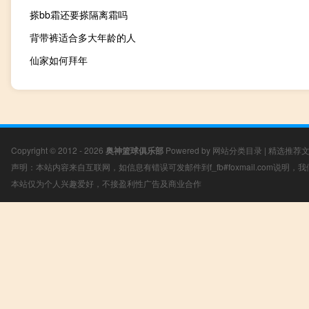
搽bb霜还要搽隔离霜吗
背带裤适合多大年龄的人
仙家如何拜年
Copyright © 2012 - 2026
奥神篮球俱乐部
Powered by
网站分类目录
|
精选推荐
声明：本站内容来自互联网，如信息有错误可发邮件到f_fb#foxmail.com说明
本站仅为个人兴趣爱好，不接盈利性广告及商业合作