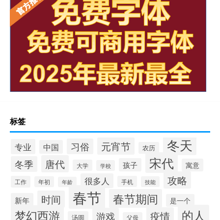
标签
冬天
元宵节
习俗
专业
中国
农历
宋代
唐代
冬季
孩子
寓意
大学
学校
攻略
很多人
工作
手机
年初
技能
年龄
春节
春节期间
时间
新年
是一个
的人
梦幻西游
疫情
游戏
汤圆
父母