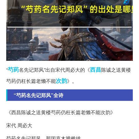
芍药
西昌
“
名先记郑风”出自宋代周必大的《
陈诚之送黄楼
次韵
芍药仍枉长篇老懒不能
》。
“芍药名先记郑风”全诗
《西昌陈诚之送黄楼芍药仍枉长篇老懒不能次韵》
宋代 周必大
芍药名先记郑风，那因嘉木辨雌雄。