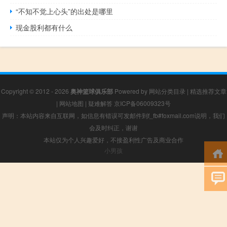
“不知不觉上心头”的出处是哪里
现金股利都有什么
Copyright © 2012 - 2026
奥神篮球俱乐部
Powered by
网站分类目录
|
精选推荐文章
|
网站地图
|
疑难解答
京ICP备06009323号
声明：本站内容来自互联网，如信息有错误可发邮件到f_fb#foxmail.com说明，我们
会及时纠正，谢谢
本站仅为个人兴趣爱好，不接盈利性广告及商业合作
小男孩