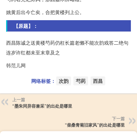
姚黄后出今亡矣，合把黄楼列上公。
【原题】：
西昌陈诚之送黄楼芍药仍枉长篇老懒不能次韵戏答二绝句
连岁许红都未至末章及之
韩范儿网
网络标签：
次韵
芍药
西昌
上一篇
“墨朱同异容兼采”的出处是哪里
下一篇
“柴桑青菊旧家风”的出处是哪里