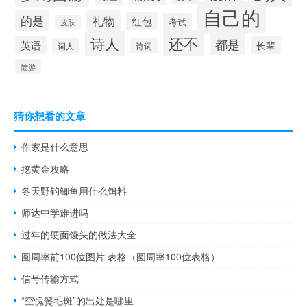
自己的
的是
礼物
红包
考试
皮肤
还不
诗人
都是
英语
长辈
词人
诗词
陆游
猜你想看的文章
作家是什么意思
挖黄金攻略
冬天野钓鲫鱼用什么饵料
师达中学难进吗
过年的硬面馒头的做法大全
圆周率前100位图片 表格（圆周率100位表格）
信号传输方式
“空愧鬓毛斑”的出处是哪里