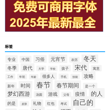
标签
冬天
元宵节
习俗
专业
中国
农历
宋代
唐代
冬季
孩子
寓意
大学
学校
攻略
很多人
工作
手机
年初
技能
年龄
春节
春节期间
时间
新年
是一个
的人
梦幻西游
疫情
游戏
汤圆
父母
自己的
的是
礼物
红包
考试
皮肤