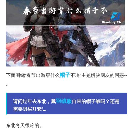
帽子
下面围绕“春节出游穿什么
不冷”主题解决网友的困惑
--
-
羽绒服
请问过年去东北，戴
自带的帽子够吗？还是
需要另买耳套/...
东北冬天很冷的。