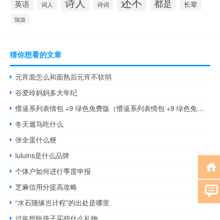
还不
诗人
都是
英语
长辈
词人
诗词
陆游
猜你想看的文章
元宵面怎么和面熟后元宵不软弱
谷爱玲妈妈多大年纪
懵逼系列表情包 +9 绿色免费版（懵逼系列表情包 +9 绿色免费版功能简介）
冬天遛鸟吃什么
张全蛋什么梗
luluins是什么品牌
个体户如何进行季度申报
芝麻信用分提高攻略
“水石随缘岂计程”的出处是哪里
过年想给孩子买些什么礼物