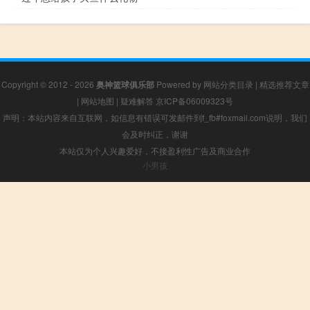
Copyright © 2012 - 2026
奥神篮球俱乐部
Powered by
网站分类目录
|
精选推荐文章
|
网站地图
|
疑难解答
京ICP备06009323号
声明：本站内容来自互联网，如信息有错误可发邮件到f_fb#foxmail.com说明，我们
会及时纠正，谢谢
本站仅为个人兴趣爱好，不接盈利性广告及商业合作
小男孩